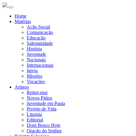
Home
Matérias
Ação Social
Comunicação
Educação
Salesianidade
História
Juventude
Nacionais
Internacionais
Igreja
Missões
Vocações
Artigos
Reitor-mor
Novos Pátios
Juventude em Pauta
Projeto de Vida
Liturgia
Editorial
Dom Bosco Hoje
Oração do Senhor