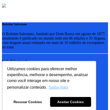
Boletim Salesiano
O Boletim Salesiano, fundado por Dom Bosco em agosto de 1877,
atualmente é publicado no mundo todo em 66 edições e 31 línguas,
com tiragem anual estimada em mais de 10 milhões de exemplares
no total.
Links Relacionados
Utilizamos cookies para oferecer melhor
RSB - Rede Salesiana Brasil
experiência, melhorar o desempenho, analisar
EDEBE - Editora
UPV - União pela Vida
como você interage em nosso site e
personalizar conteúdo.
Saiba mais
Familia Salesiana
SDB - Salesianos de Dom Bosco
Recusar Cookies
Aceitar Cookies
FMA - Filhas de Maria Auxiliadora