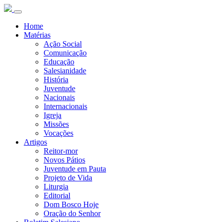
Home
Matérias
Ação Social
Comunicação
Educação
Salesianidade
História
Juventude
Nacionais
Internacionais
Igreja
Missões
Vocações
Artigos
Reitor-mor
Novos Pátios
Juventude em Pauta
Projeto de Vida
Liturgia
Editorial
Dom Bosco Hoje
Oração do Senhor