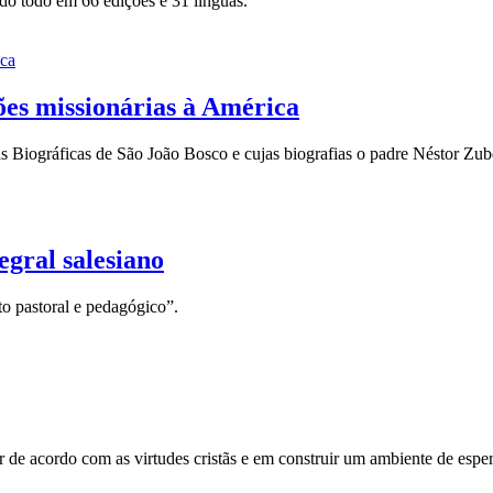
do todo em 66 edições e 31 línguas.
ões missionárias à América
iográficas de São João Bosco e cujas biografias o padre Néstor Zubeld
gral salesiano
to pastoral e pedagógico”.
er de acordo com as virtudes cristãs e em construir um ambiente de es