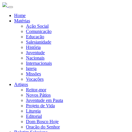
Home
Matérias
Ação Social
Comunicação
Educação
Salesianidade
História
Juventude
Nacionais
Internacionais
Igreja
Missões
Vocações
Artigos
Reitor-mor
Novos Pátios
Juventude em Pauta
Projeto de Vida
Liturgia
Editorial
Dom Bosco Hoje
Oração do Senhor