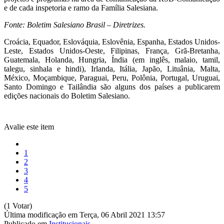
e de cada inspetoria e ramo da Família Salesiana.
Fonte: Boletim Salesiano Brasil – Diretrizes.
Croácia, Equador, Eslováquia, Eslovênia, Espanha, Estados Unidos-
Leste, Estados Unidos-Oeste, Filipinas, França, Grã-Bretanha,
Guatemala, Holanda, Hungria, Índia (em inglês, malaio, tamil,
talegu, sinhala e hindi), Irlanda, Itália, Japão, Lituânia, Malta,
México, Moçambique, Paraguai, Peru, Polônia, Portugal, Uruguai,
Santo Domingo e Tailândia são alguns dos países a publicarem
edições nacionais do Boletim Salesiano.
Avalie este item
1
2
3
4
5
(1 Votar)
Última modificação em Terça, 06 Abril 2021 13:57
Publicado em
Institucionais