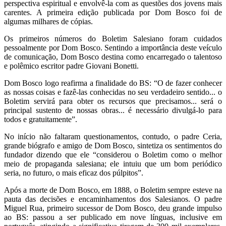
perspectiva espiritual e envolvê-la com as questões dos jovens mais
carentes. A primeira edição publicada por Dom Bosco foi de
algumas milhares de cópias.
Os primeiros números do Boletim Salesiano foram cuidados
pessoalmente por Dom Bosco. Sentindo a importância deste veículo
de comunicação, Dom Bosco destina como encarregado o talentoso
e polêmico escritor padre Giovani Bonetti.
Dom Bosco logo reafirma a finalidade do BS: “O de fazer conhecer
as nossas coisas e fazê-las conhecidas no seu verdadeiro sentido... o
Boletim servirá para obter os recursos que precisamos... será o
principal sustento de nossas obras... é necessário divulgá-lo para
todos e gratuitamente”.
No início não faltaram questionamentos, contudo, o padre Ceria,
grande biógrafo e amigo de Dom Bosco, sintetiza os sentimentos do
fundador dizendo que ele “considerou o Boletim como o melhor
meio de propaganda salesiana; ele intuiu que um bom periódico
seria, no futuro, o mais eficaz dos púlpitos”.
Após a morte de Dom Bosco, em 1888, o Boletim sempre esteve na
pauta das decisões e encaminhamentos dos Salesianos. O padre
Miguel Rua, primeiro sucessor de Dom Bosco, deu grande impulso
ao BS: passou a ser publicado em nove línguas, inclusive em