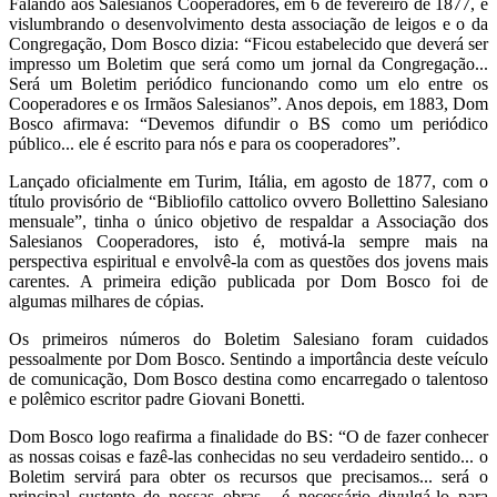
Falando aos Salesianos Cooperadores, em 6 de fevereiro de 1877, e
vislumbrando o desenvolvimento desta associação de leigos e o da
Congregação, Dom Bosco dizia: “Ficou estabelecido que deverá ser
impresso um Boletim que será como um jornal da Congregação...
Será um Boletim periódico funcionando como um elo entre os
Cooperadores e os Irmãos Salesianos”. Anos depois, em 1883, Dom
Bosco afirmava: “Devemos difundir o BS como um periódico
público... ele é escrito para nós e para os cooperadores”.
Lançado oficialmente em Turim, Itália, em agosto de 1877, com o
título provisório de “Bibliofilo cattolico ovvero Bollettino Salesiano
mensuale”, tinha o único objetivo de respaldar a Associação dos
Salesianos Cooperadores, isto é, motivá-la sempre mais na
perspectiva espiritual e envolvê-la com as questões dos jovens mais
carentes. A primeira edição publicada por Dom Bosco foi de
algumas milhares de cópias.
Os primeiros números do Boletim Salesiano foram cuidados
pessoalmente por Dom Bosco. Sentindo a importância deste veículo
de comunicação, Dom Bosco destina como encarregado o talentoso
e polêmico escritor padre Giovani Bonetti.
Dom Bosco logo reafirma a finalidade do BS: “O de fazer conhecer
as nossas coisas e fazê-las conhecidas no seu verdadeiro sentido... o
Boletim servirá para obter os recursos que precisamos... será o
principal sustento de nossas obras... é necessário divulgá-lo para