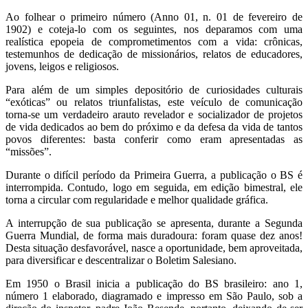
Ao folhear o primeiro número (Anno 01, n. 01 de fevereiro de
1902) e coteja-lo com os seguintes, nos deparamos com uma
realística epopeia de comprometimentos com a vida: crônicas,
testemunhos de dedicação de missionários, relatos de educadores,
jovens, leigos e religiosos.
Para além de um simples depositório de curiosidades culturais
“exóticas” ou relatos triunfalistas, este veículo de comunicação
torna-se um verdadeiro arauto revelador e socializador de projetos
de vida dedicados ao bem do próximo e da defesa da vida de tantos
povos diferentes: basta conferir como eram apresentadas as
“missões”.
Durante o difícil período da Primeira Guerra, a publicação o BS é
interrompida. Contudo, logo em seguida, em edição bimestral, ele
torna a circular com regularidade e melhor qualidade gráfica.
A interrupção de sua publicação se apresenta, durante a Segunda
Guerra Mundial, de forma mais duradoura: foram quase dez anos!
Desta situação desfavorável, nasce a oportunidade, bem aproveitada,
para diversificar e descentralizar o Boletim Salesiano.
Em 1950 o Brasil inicia a publicação do BS brasileiro: ano 1,
número 1 elaborado, diagramado e impresso em São Paulo, sob a