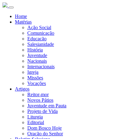
Home
Matérias
Ação Social
Comunicação
Educação
Salesianidade
História
Juventude
Nacionais
Internacionais
Igreja
Missões
Vocações
Artigos
Reitor-mor
Novos Pátios
Juventude em Pauta
Projeto de Vida
Liturgia
Editorial
Dom Bosco Hoje
Oração do Senhor