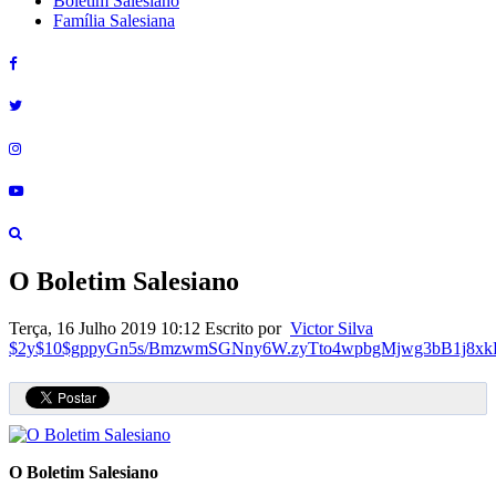
Boletim Salesiano
Família Salesiana
O Boletim Salesiano
Terça, 16 Julho 2019 10:12
Escrito por
Victor Silva
$2y$10$gppyGn5s/BmzwmSGNny6W.zyTto4wpbgMjwg3bB1j8xk
O Boletim Salesiano