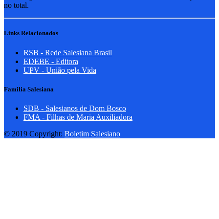
no total.
Links Relacionados
RSB - Rede Salesiana Brasil
EDEBE - Editora
UPV - União pela Vida
Familia Salesiana
SDB - Salesianos de Dom Bosco
FMA - Filhas de Maria Auxiliadora
© 2019 Copyright:
Boletim Salesiano