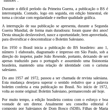
“missões”.
Durante o difícil período da Primeira Guerra, a publicação o BS é
interrompida. Contudo, logo em seguida, em edição bimestral, ele
torna a circular com regularidade e melhor qualidade gráfica.
A interrupção de sua publicação se apresenta, durante a Segunda
Guerra Mundial, de forma mais duradoura: foram quase dez anos!
Desta situação desfavorável, nasce a oportunidade, bem aproveitada,
para diversificar e descentralizar o Boletim Salesiano.
Em 1950 o Brasil inicia a publicação do BS brasileiro: ano 1,
número 1 elaborado, diagramado e impresso em São Paulo, sob a
direção do inspetor, padre João Resende, portanto, deixando de ser
apenas traduzido para o português e assumindo uma fisionomia
brasileira, mantendo uma relação de identidade com o carisma
salesiano.
Do ano 1957 até 1972, passou a ser chamada de revista salesiana.
Esta mudança desejava superar o sentido redutivo que a palavra
boletim conferia a esta publicação no Brasil. No início de 1972,
volta ao nome original: Boletim Salesiano, permanecendo até hoje.
Por muito tempo, a edição brasileira contou com o esforço e boa
vontade de um diretor. Atualmente seu conselho editorial é
composto por Salesianos de Dom Bosco (SDB), Filhas de Maria