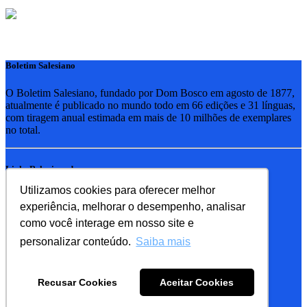
Boletim Salesiano
O Boletim Salesiano, fundado por Dom Bosco em agosto de 1877,
atualmente é publicado no mundo todo em 66 edições e 31 línguas,
com tiragem anual estimada em mais de 10 milhões de exemplares
no total.
Links Relacionados
Utilizamos cookies para oferecer melhor
RSB - Rede Salesiana Brasil
experiência, melhorar o desempenho, analisar
EDEBE - Editora
UPV - União pela Vida
como você interage em nosso site e
personalizar conteúdo.
Saiba mais
Familia Salesiana
SDB - Salesianos de Dom Bosco
Recusar Cookies
Aceitar Cookies
FMA - Filhas de Maria Auxiliadora