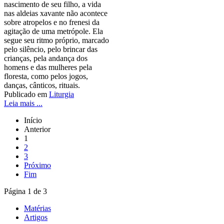
nascimento de seu filho, a vida
nas aldeias xavante não acontece
sobre atropelos e no frenesi da
agitação de uma metrópole. Ela
segue seu ritmo próprio, marcado
pelo silêncio, pelo brincar das
crianças, pela andança dos
homens e das mulheres pela
floresta, como pelos jogos,
danças, cânticos, rituais.
Publicado em
Liturgia
Leia mais ...
Início
Anterior
1
2
3
Próximo
Fim
Página 1 de 3
Matérias
Artigos