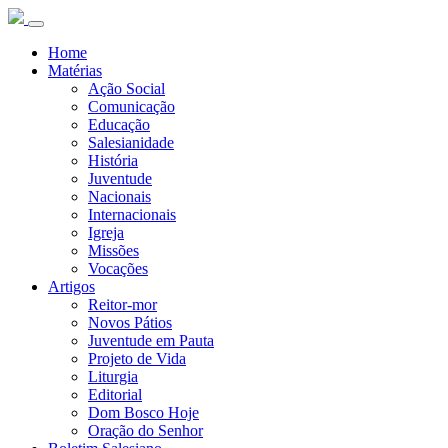
Home
Matérias
Ação Social
Comunicação
Educação
Salesianidade
História
Juventude
Nacionais
Internacionais
Igreja
Missões
Vocações
Artigos
Reitor-mor
Novos Pátios
Juventude em Pauta
Projeto de Vida
Liturgia
Editorial
Dom Bosco Hoje
Oração do Senhor