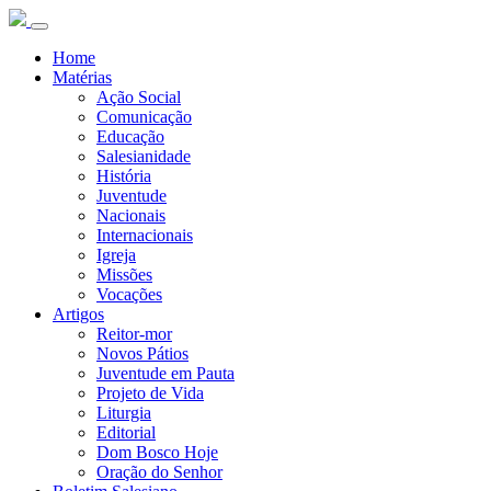
Home
Matérias
Ação Social
Comunicação
Educação
Salesianidade
História
Juventude
Nacionais
Internacionais
Igreja
Missões
Vocações
Artigos
Reitor-mor
Novos Pátios
Juventude em Pauta
Projeto de Vida
Liturgia
Editorial
Dom Bosco Hoje
Oração do Senhor