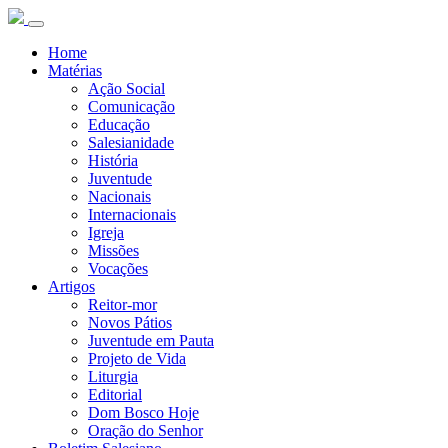
Home
Matérias
Ação Social
Comunicação
Educação
Salesianidade
História
Juventude
Nacionais
Internacionais
Igreja
Missões
Vocações
Artigos
Reitor-mor
Novos Pátios
Juventude em Pauta
Projeto de Vida
Liturgia
Editorial
Dom Bosco Hoje
Oração do Senhor