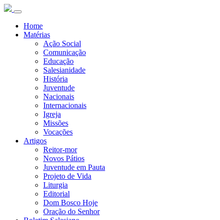
Home
Matérias
Ação Social
Comunicação
Educação
Salesianidade
História
Juventude
Nacionais
Internacionais
Igreja
Missões
Vocações
Artigos
Reitor-mor
Novos Pátios
Juventude em Pauta
Projeto de Vida
Liturgia
Editorial
Dom Bosco Hoje
Oração do Senhor