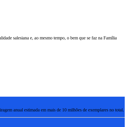
lidade salesiana e, ao mesmo tempo, o bem que se faz na Família
ragem anual estimada em mais de 10 milhões de exemplares no total.