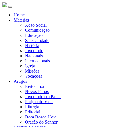
Home
Matérias
Ação Social
Comunicação
Educação
Salesianidade
História
Juventude
Nacionais
Internacionais
Igreja
Missões
Vocações
Artigos
Reitor-mor
Novos Pátios
Juventude em Pauta
Projeto de Vida
Liturgia
Editorial
Dom Bosco Hoje
Oração do Senhor