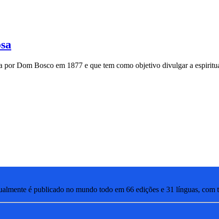
osa
a por Dom Bosco em 1877 e que tem como objetivo divulgar a espiritua
lmente é publicado no mundo todo em 66 edições e 31 línguas, com ti