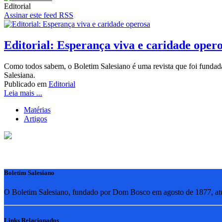
Editorial
Assinar este feed RSS
Editorial: Esperança viva e caridade oper
Como todos sabem, o Boletim Salesiano é uma revista que foi fundad
Salesiana.
Publicado em
Editorial
Leia mais ...
Matérias
Artigos
Boletim Salesiano
O Boletim Salesiano, fundado por Dom Bosco em agosto de 1877, atua
Links Relacionados