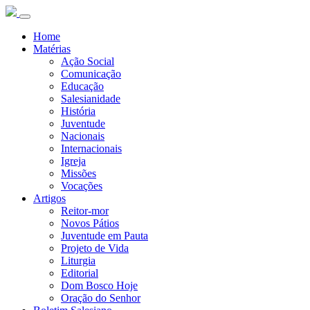
Home
Matérias
Ação Social
Comunicação
Educação
Salesianidade
História
Juventude
Nacionais
Internacionais
Igreja
Missões
Vocações
Artigos
Reitor-mor
Novos Pátios
Juventude em Pauta
Projeto de Vida
Liturgia
Editorial
Dom Bosco Hoje
Oração do Senhor