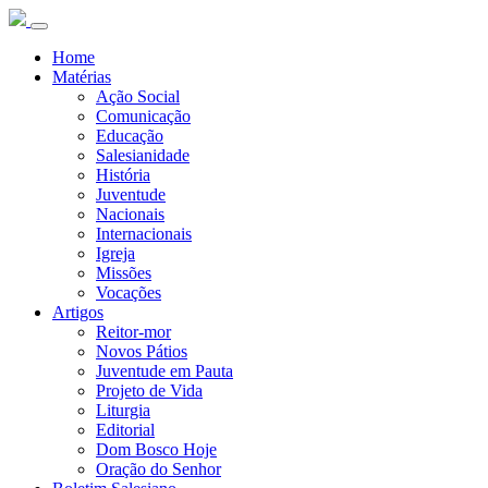
Home
Matérias
Ação Social
Comunicação
Educação
Salesianidade
História
Juventude
Nacionais
Internacionais
Igreja
Missões
Vocações
Artigos
Reitor-mor
Novos Pátios
Juventude em Pauta
Projeto de Vida
Liturgia
Editorial
Dom Bosco Hoje
Oração do Senhor