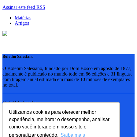
Assinar este feed RSS
Matérias
Artigos
Boletim Salesiano
O Boletim Salesiano, fundado por Dom Bosco em agosto de 1877,
atualmente é publicado no mundo todo em 66 edições e 31 línguas,
com tiragem anual estimada em mais de 10 milhões de exemplares
no total.
Links Relacionados
Utilizamos cookies para oferecer melhor
RSB - Rede Salesiana Brasil
experiência, melhorar o desempenho, analisar
EDEBE - Editora
UPV - União pela Vida
como você interage em nosso site e
personalizar conteúdo.
Saiba mais