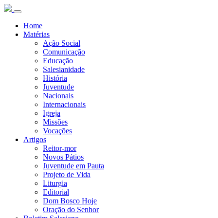
Home
Matérias
Ação Social
Comunicação
Educação
Salesianidade
História
Juventude
Nacionais
Internacionais
Igreja
Missões
Vocações
Artigos
Reitor-mor
Novos Pátios
Juventude em Pauta
Projeto de Vida
Liturgia
Editorial
Dom Bosco Hoje
Oração do Senhor