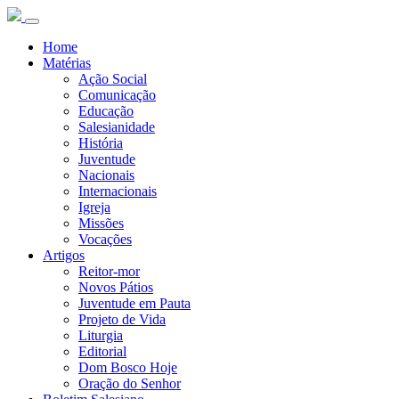
Home
Matérias
Ação Social
Comunicação
Educação
Salesianidade
História
Juventude
Nacionais
Internacionais
Igreja
Missões
Vocações
Artigos
Reitor-mor
Novos Pátios
Juventude em Pauta
Projeto de Vida
Liturgia
Editorial
Dom Bosco Hoje
Oração do Senhor