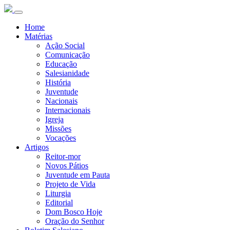
Home
Matérias
Ação Social
Comunicação
Educação
Salesianidade
História
Juventude
Nacionais
Internacionais
Igreja
Missões
Vocações
Artigos
Reitor-mor
Novos Pátios
Juventude em Pauta
Projeto de Vida
Liturgia
Editorial
Dom Bosco Hoje
Oração do Senhor