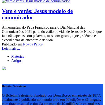
Vem e verás: Jesus modelo de
comunicador
A mensagem do Papa Francisco para o Dia Mundial das
Comunicações 2021 parte do estilo de vida de Jesus de Nazaré, que
fala não apenas com palavras, mas com gestos, ações, silêncio e
experiências de encontro e de vida.
Publicado em
Novos Pátios
Leia mais ...
Matérias
Artigos
Boletim Salesiano
O Boletim Salesiano, fundado por Dom Bosco em agosto de 1877,
atualmente é publicado no mundo todo em 66 edições e 31 línguas,
com tiragem anual estimada em mais de 10 milhões de exemplares