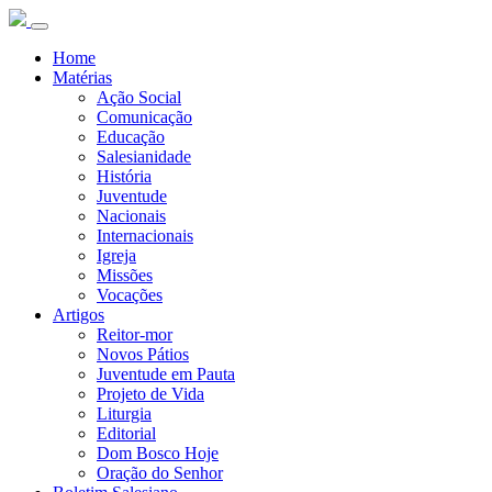
Home
Matérias
Ação Social
Comunicação
Educação
Salesianidade
História
Juventude
Nacionais
Internacionais
Igreja
Missões
Vocações
Artigos
Reitor-mor
Novos Pátios
Juventude em Pauta
Projeto de Vida
Liturgia
Editorial
Dom Bosco Hoje
Oração do Senhor