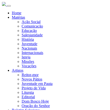
Home
Matérias
Ação Social
Comunicação
Educação
Salesianidade
História
Juventude
Nacionais
Internacionais
Igreja
Missões
Vocações
Artigos
Reitor-mor
Novos Pátios
Juventude em Pauta
Projeto de Vida
Liturgia
Editorial
Dom Bosco Hoje
Oração do Senhor