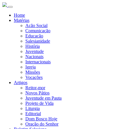
Home
Matérias
Ação Social
Comunicação
Educação
Salesianidade
História
Juventude
Nacionais
Internacionais
Igreja
Missões
Vocações
Artigos
Reitor-mor
Novos Pátios
Juventude em Pauta
Projeto de Vida
Liturgia
Editorial
Dom Bosco Hoje
Oração do Senhor