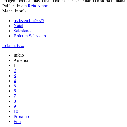
imagem poética, mas a realidade mais espetacular da história humana.
Publicado em
Reitor-mor
Marcado sob
bsdezembro2025
Natal
Salesianos
Boletim Salesiano
Leia mais ...
Início
Anterior
1
2
3
4
5
6
7
8
9
10
Próximo
Fim