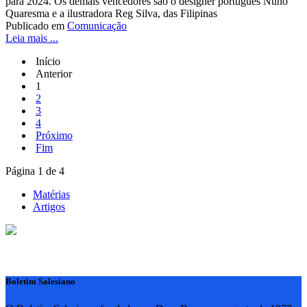
para 2024. Os demais vencedores são o designer português Nuno
Quaresma e a ilustradora Reg Silva, das Filipinas
Publicado em
Comunicação
Leia mais ...
Início
Anterior
1
2
3
4
Próximo
Fim
Página 1 de 4
Matérias
Artigos
Boletim Salesiano