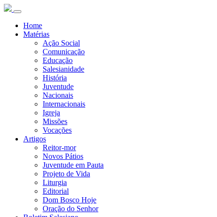
Home
Matérias
Ação Social
Comunicação
Educação
Salesianidade
História
Juventude
Nacionais
Internacionais
Igreja
Missões
Vocações
Artigos
Reitor-mor
Novos Pátios
Juventude em Pauta
Projeto de Vida
Liturgia
Editorial
Dom Bosco Hoje
Oração do Senhor