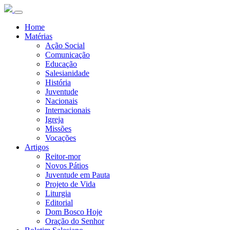
Home
Matérias
Ação Social
Comunicação
Educação
Salesianidade
História
Juventude
Nacionais
Internacionais
Igreja
Missões
Vocações
Artigos
Reitor-mor
Novos Pátios
Juventude em Pauta
Projeto de Vida
Liturgia
Editorial
Dom Bosco Hoje
Oração do Senhor