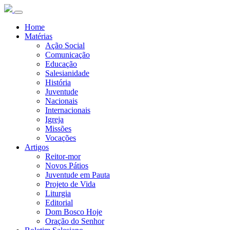
Home
Matérias
Ação Social
Comunicação
Educação
Salesianidade
História
Juventude
Nacionais
Internacionais
Igreja
Missões
Vocações
Artigos
Reitor-mor
Novos Pátios
Juventude em Pauta
Projeto de Vida
Liturgia
Editorial
Dom Bosco Hoje
Oração do Senhor