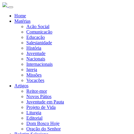
Home
Matérias
Ação Social
Comunicação
Educação
Salesianidade
História
Juventude
Nacionais
Internacionais
Igreja
Missões
Vocações
Artigos
Reitor-mor
Novos Pátios
Juventude em Pauta
Projeto de Vida
Liturgia
Editorial
Dom Bosco Hoje
Oração do Senhor