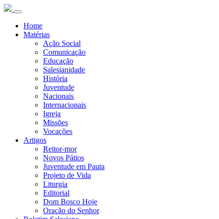
Home
Matérias
Ação Social
Comunicação
Educação
Salesianidade
História
Juventude
Nacionais
Internacionais
Igreja
Missões
Vocações
Artigos
Reitor-mor
Novos Pátios
Juventude em Pauta
Projeto de Vida
Liturgia
Editorial
Dom Bosco Hoje
Oração do Senhor