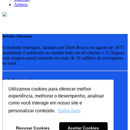
Artigos
Boletim Salesiano
O Boletim Salesiano, fundado por Dom Bosco em agosto de 1877,
atualmente é publicado no mundo todo em 66 edições e 31 línguas,
com tiragem anual estimada em mais de 10 milhões de exemplares
no total.
Links Relacionados
Utilizamos cookies para oferecer melhor
RSB - Rede Salesiana Brasil
experiência, melhorar o desempenho, analisar
EDEBE - Editora
UPV - União pela Vida
como você interage em nosso site e
personalizar conteúdo.
Saiba mais
Familia Salesiana
SDB - Salesianos de Dom Bosco
Recusar Cookies
Aceitar Cookies
FMA - Filhas de Maria Auxiliadora