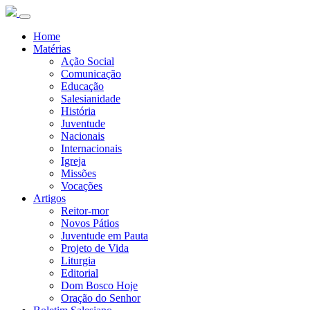
Home
Matérias
Ação Social
Comunicação
Educação
Salesianidade
História
Juventude
Nacionais
Internacionais
Igreja
Missões
Vocações
Artigos
Reitor-mor
Novos Pátios
Juventude em Pauta
Projeto de Vida
Liturgia
Editorial
Dom Bosco Hoje
Oração do Senhor