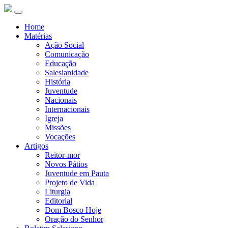
Home
Matérias
Ação Social
Comunicação
Educação
Salesianidade
História
Juventude
Nacionais
Internacionais
Igreja
Missões
Vocações
Artigos
Reitor-mor
Novos Pátios
Juventude em Pauta
Projeto de Vida
Liturgia
Editorial
Dom Bosco Hoje
Oração do Senhor