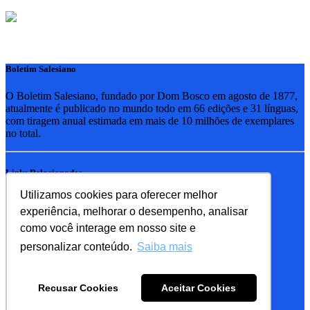
Boletim Salesiano
O Boletim Salesiano, fundado por Dom Bosco em agosto de 1877,
atualmente é publicado no mundo todo em 66 edições e 31 línguas,
com tiragem anual estimada em mais de 10 milhões de exemplares
no total.
Links Relacionados
Utilizamos cookies para oferecer melhor
RSB - Rede Salesiana Brasil
experiência, melhorar o desempenho, analisar
EDEBE - Editora
UPV - União pela Vida
como você interage em nosso site e
personalizar conteúdo.
Saiba mais
Familia Salesiana
SDB - Salesianos de Dom Bosco
Recusar Cookies
Aceitar Cookies
FMA - Filhas de Maria Auxiliadora