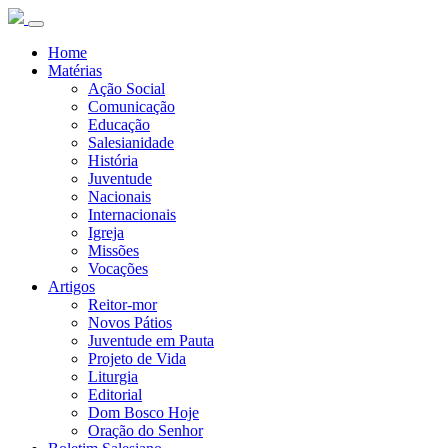
Home
Matérias
Ação Social
Comunicação
Educação
Salesianidade
História
Juventude
Nacionais
Internacionais
Igreja
Missões
Vocações
Artigos
Reitor-mor
Novos Pátios
Juventude em Pauta
Projeto de Vida
Liturgia
Editorial
Dom Bosco Hoje
Oração do Senhor