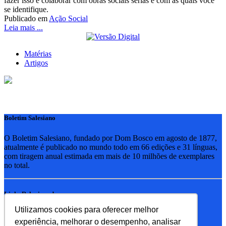
fazer isso é colaborar com obras sociais sérias e com as quais você
se identifique.
Publicado em
Ação Social
Leia mais ...
Matérias
Artigos
Boletim Salesiano
O Boletim Salesiano, fundado por Dom Bosco em agosto de 1877,
atualmente é publicado no mundo todo em 66 edições e 31 línguas,
com tiragem anual estimada em mais de 10 milhões de exemplares
no total.
Links Relacionados
Utilizamos cookies para oferecer melhor
RSB - Rede Salesiana Brasil
experiência, melhorar o desempenho, analisar
EDEBE - Editora