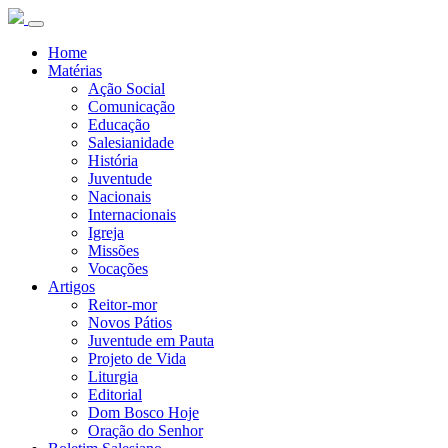
Home
Matérias
Ação Social
Comunicação
Educação
Salesianidade
História
Juventude
Nacionais
Internacionais
Igreja
Missões
Vocações
Artigos
Reitor-mor
Novos Pátios
Juventude em Pauta
Projeto de Vida
Liturgia
Editorial
Dom Bosco Hoje
Oração do Senhor