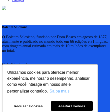
Boletim Salesiano
O Boletim Salesiano, fundado por Dom Bosco em agosto de 1877,
atualmente é publicado no mundo todo em 66 edições e 31 línguas,
com tiragem anual estimada em mais de 10 milhões de exemplares
no total.
Links Relacionados
Utilizamos cookies para oferecer melhor
RSB - Rede Salesiana Brasil
experiência, melhorar o desempenho, analisar
EDEBE - Editora
UPV - União pela Vida
como você interage em nosso site e
personalizar conteúdo.
Saiba mais
Familia Salesiana
SDB - Salesianos de Dom Bosco
Recusar Cookies
Aceitar Cookies
FMA - Filhas de Maria Auxiliadora