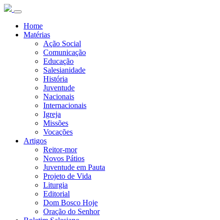
Home
Matérias
Ação Social
Comunicação
Educação
Salesianidade
História
Juventude
Nacionais
Internacionais
Igreja
Missões
Vocações
Artigos
Reitor-mor
Novos Pátios
Juventude em Pauta
Projeto de Vida
Liturgia
Editorial
Dom Bosco Hoje
Oração do Senhor