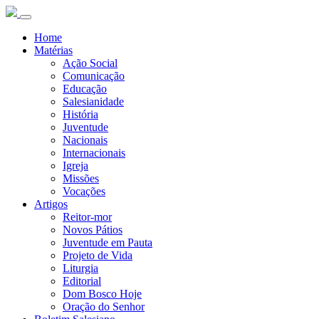
Home
Matérias
Ação Social
Comunicação
Educação
Salesianidade
História
Juventude
Nacionais
Internacionais
Igreja
Missões
Vocações
Artigos
Reitor-mor
Novos Pátios
Juventude em Pauta
Projeto de Vida
Liturgia
Editorial
Dom Bosco Hoje
Oração do Senhor