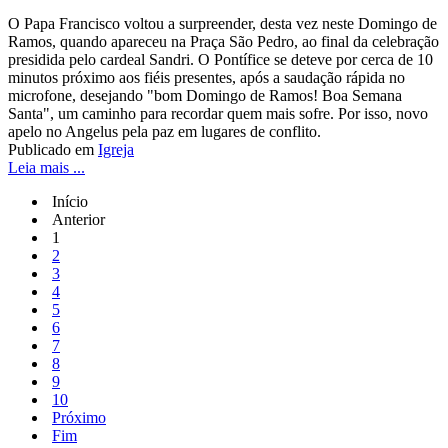
O Papa Francisco voltou a surpreender, desta vez neste Domingo de
Ramos, quando apareceu na Praça São Pedro, ao final da celebração
presidida pelo cardeal Sandri. O Pontífice se deteve por cerca de 10
minutos próximo aos fiéis presentes, após a saudação rápida no
microfone, desejando "bom Domingo de Ramos! Boa Semana
Santa", um caminho para recordar quem mais sofre. Por isso, novo
apelo no Angelus pela paz em lugares de conflito.
Publicado em
Igreja
Leia mais ...
Início
Anterior
1
2
3
4
5
6
7
8
9
10
Próximo
Fim