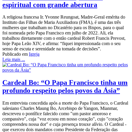
espiritual com grande abertura
A religiosa francesa Ir. Yvonne Reungoat, Madre-Geral emérita do
Instituto das Filhas de Maria Auxiliadora (FMA), é uma das três
mulheres que trabalham no Dicastério para os Bispos, para o qual
foi nomeada pelo Papa Francisco em julho de 2022. Ali, ela
trabalhou diretamente com o então cardeal Robert Francis Prevost,
hoje Papa Leão XIV, e afirma: “fiquei impressionada com o seu
senso de escuta e serenidade na tomada de decisões”.
Publicado em
Igreja
Leia mais ...
Cardeal Bo: “O Papa Francisco tinha um
profundo respeito pelos povos da Ásia”
Em entrevista concedida após a morte do Papa Francisco, o Cardeal
salesiano Charles Maung Bo, Arcebispo de Yangon, Mianmar,
descreveu o pontífice falecido como "um pastor amoroso e
compassivo", cuja "voz ecoou em nosso coração", cujo "coração
compreendeu nossa dor" e cuja presença trouxe alívio. O Cardeal -
que exerceu dois mandatos como Presidente da Federação das