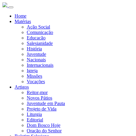
Home
Matérias
Ação Social
Comunicação
Educação
Salesianidade
História
Juventude
Nacionais
Internacionais
Igreja
Missões
Vocações
Artigos
Reitor-mor
Novos Pátios
Juventude em Pauta
Projeto de Vida
Liturgia
Editorial
Dom Bosco Hoje
Oração do Senhor