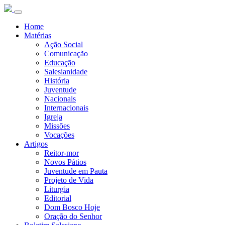
Home
Matérias
Ação Social
Comunicação
Educação
Salesianidade
História
Juventude
Nacionais
Internacionais
Igreja
Missões
Vocações
Artigos
Reitor-mor
Novos Pátios
Juventude em Pauta
Projeto de Vida
Liturgia
Editorial
Dom Bosco Hoje
Oração do Senhor