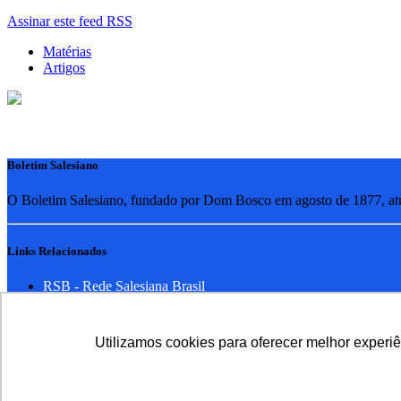
Assinar este feed RSS
Matérias
Artigos
Boletim Salesiano
O Boletim Salesiano, fundado por Dom Bosco em agosto de 1877, atua
Links Relacionados
RSB - Rede Salesiana Brasil
EDEBE - Editora
UPV - União pela Vida
Utilizamos cookies para oferecer melhor experi
Familia Salesiana
SDB - Salesianos de Dom Bosco