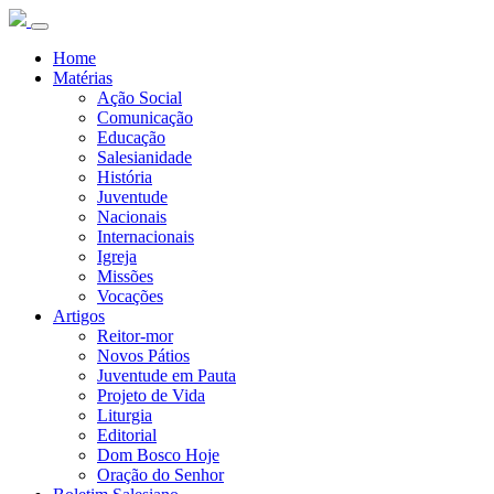
Home
Matérias
Ação Social
Comunicação
Educação
Salesianidade
História
Juventude
Nacionais
Internacionais
Igreja
Missões
Vocações
Artigos
Reitor-mor
Novos Pátios
Juventude em Pauta
Projeto de Vida
Liturgia
Editorial
Dom Bosco Hoje
Oração do Senhor