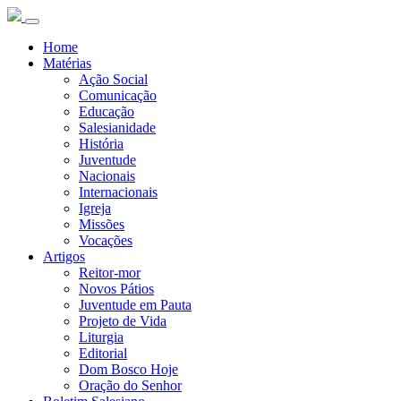
Home
Matérias
Ação Social
Comunicação
Educação
Salesianidade
História
Juventude
Nacionais
Internacionais
Igreja
Missões
Vocações
Artigos
Reitor-mor
Novos Pátios
Juventude em Pauta
Projeto de Vida
Liturgia
Editorial
Dom Bosco Hoje
Oração do Senhor