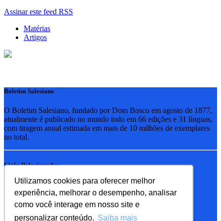
Assinar este feed RSS
Matérias
Artigos
Boletim Salesiano
O Boletim Salesiano, fundado por Dom Bosco em agosto de 1877,
atualmente é publicado no mundo todo em 66 edições e 31 línguas,
com tiragem anual estimada em mais de 10 milhões de exemplares
no total.
Links Relacionados
Utilizamos cookies para oferecer melhor
RSB - Rede Salesiana Brasil
experiência, melhorar o desempenho, analisar
EDEBE - Editora
UPV - União pela Vida
como você interage em nosso site e
personalizar conteúdo.
Saiba mais