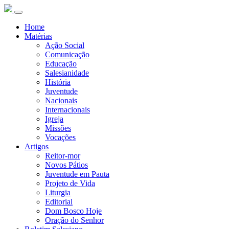
Home
Matérias
Ação Social
Comunicação
Educação
Salesianidade
História
Juventude
Nacionais
Internacionais
Igreja
Missões
Vocações
Artigos
Reitor-mor
Novos Pátios
Juventude em Pauta
Projeto de Vida
Liturgia
Editorial
Dom Bosco Hoje
Oração do Senhor