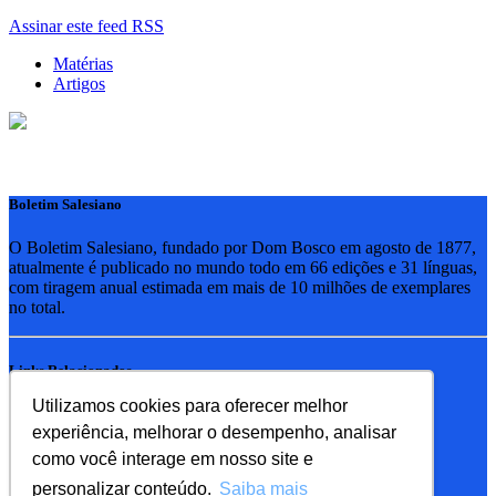
Assinar este feed RSS
Matérias
Artigos
Boletim Salesiano
O Boletim Salesiano, fundado por Dom Bosco em agosto de 1877,
atualmente é publicado no mundo todo em 66 edições e 31 línguas,
com tiragem anual estimada em mais de 10 milhões de exemplares
no total.
Links Relacionados
Utilizamos cookies para oferecer melhor
RSB - Rede Salesiana Brasil
experiência, melhorar o desempenho, analisar
EDEBE - Editora
UPV - União pela Vida
como você interage em nosso site e
personalizar conteúdo.
Saiba mais