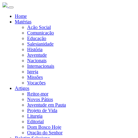
Home
Matérias
Ação Social
Comunicação
Educação
Salesianidade
História
Juventude
Nacionais
Internacionais
Igreja
Missões
Vocações
Artigos
Reitor-mor
Novos Pátios
Juventude em Pauta
Projeto de Vida
Liturgia
Editorial
Dom Bosco Hoje
Oração do Senhor