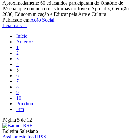
Aproximadamente 60 educandos participaram do Oratório de
Páscoa, que contou com as turmas do Jovem Aprendiz, Geração
2030, Educomunicação e Educar pela Arte e Cultura
Publicado em
Ação Social
Leia mais ...
Início
Anterior
1
2
3
4
5
6
7
8
9
10
Próximo
Fim
Página 5 de 12
Boletim Salesiano
Assinar este feed RSS