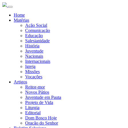
Home
Matérias
Ação Social
Comunicação
Educação
Salesianidade
História
Juventude
Nacionais
Internacionais
Igreja
Missões
Vocações
Artigos
Reitor-mor
Novos Pátios
Juventude em Pauta
Projeto de Vida
Liturgia
Editorial
Dom Bosco Hoje
Oração do Senhor