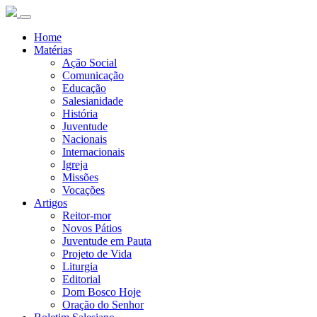
Home
Matérias
Ação Social
Comunicação
Educação
Salesianidade
História
Juventude
Nacionais
Internacionais
Igreja
Missões
Vocações
Artigos
Reitor-mor
Novos Pátios
Juventude em Pauta
Projeto de Vida
Liturgia
Editorial
Dom Bosco Hoje
Oração do Senhor