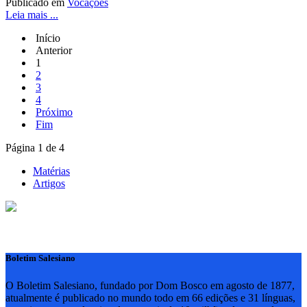
Publicado em
Vocações
Leia mais ...
Início
Anterior
1
2
3
4
Próximo
Fim
Página 1 de 4
Matérias
Artigos
Boletim Salesiano
O Boletim Salesiano, fundado por Dom Bosco em agosto de 1877,
atualmente é publicado no mundo todo em 66 edições e 31 línguas,