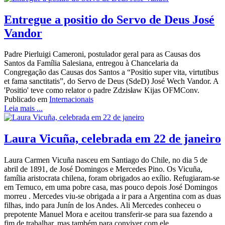
Entregue a positio do Servo de Deus José
Vandor
Padre Pierluigi Cameroni, postulador geral para as Causas dos
Santos da Família Salesiana, entregou à Chancelaria da
Congregação das Causas dos Santos a “Positio super vita, virtutibus
et fama sanctitatis”, do Servo de Deus (SdeD) José Wech Vandor. A
'Positio' teve como relator o padre Zdzisław Kijas OFMConv.
Publicado em
Internacionais
Leia mais ...
Laura Vicuña, celebrada em 22 de janeiro
Laura Carmen Vicuña nasceu em Santiago do Chile, no dia 5 de
abril de 1891, de José Domingos e Mercedes Pino. Os Vicuña,
família aristocrata chilena, foram obrigados ao exílio. Refugiaram-se
em Temuco, em uma pobre casa, mas pouco depois José Domingos
morreu . Mercedes viu-se obrigada a ir para a Argentina com as duas
filhas, indo para Junín de los Andes. Ali Mercedes conheceu o
prepotente Manuel Mora e aceitou transferir-se para sua fazendo a
fim de trabalhar, mas também para conviver com ele.