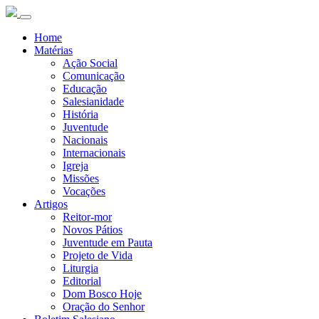
Home
Matérias
Ação Social
Comunicação
Educação
Salesianidade
História
Juventude
Nacionais
Internacionais
Igreja
Missões
Vocações
Artigos
Reitor-mor
Novos Pátios
Juventude em Pauta
Projeto de Vida
Liturgia
Editorial
Dom Bosco Hoje
Oração do Senhor