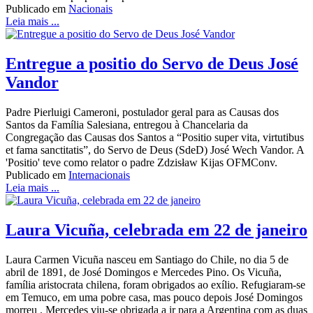
Publicado em
Nacionais
Leia mais ...
Entregue a positio do Servo de Deus José
Vandor
Padre Pierluigi Cameroni, postulador geral para as Causas dos
Santos da Família Salesiana, entregou à Chancelaria da
Congregação das Causas dos Santos a “Positio super vita, virtutibus
et fama sanctitatis”, do Servo de Deus (SdeD) José Wech Vandor. A
'Positio' teve como relator o padre Zdzisław Kijas OFMConv.
Publicado em
Internacionais
Leia mais ...
Laura Vicuña, celebrada em 22 de janeiro
Laura Carmen Vicuña nasceu em Santiago do Chile, no dia 5 de
abril de 1891, de José Domingos e Mercedes Pino. Os Vicuña,
família aristocrata chilena, foram obrigados ao exílio. Refugiaram-se
em Temuco, em uma pobre casa, mas pouco depois José Domingos
morreu . Mercedes viu-se obrigada a ir para a Argentina com as duas