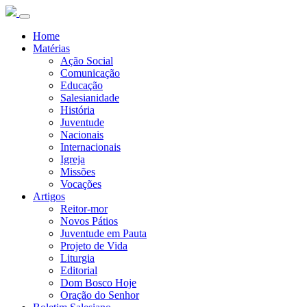
Home
Matérias
Ação Social
Comunicação
Educação
Salesianidade
História
Juventude
Nacionais
Internacionais
Igreja
Missões
Vocações
Artigos
Reitor-mor
Novos Pátios
Juventude em Pauta
Projeto de Vida
Liturgia
Editorial
Dom Bosco Hoje
Oração do Senhor