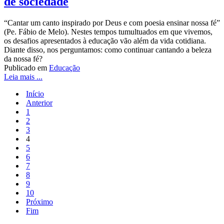
de sociedade
“Cantar um canto inspirado por Deus e com poesia ensinar nossa fé”
(Pe. Fábio de Melo). Nestes tempos tumultuados em que vivemos,
os desafios apresentados à educação vão além da vida cotidiana.
Diante disso, nos perguntamos: como continuar cantando a beleza
da nossa fé?
Publicado em
Educação
Leia mais ...
Início
Anterior
1
2
3
4
5
6
7
8
9
10
Próximo
Fim