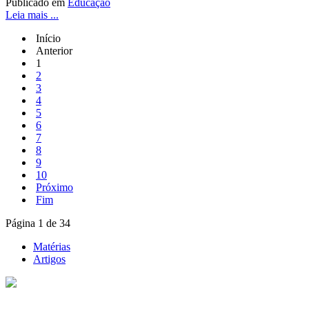
Publicado em
Educação
Leia mais ...
Início
Anterior
1
2
3
4
5
6
7
8
9
10
Próximo
Fim
Página 1 de 34
Matérias
Artigos