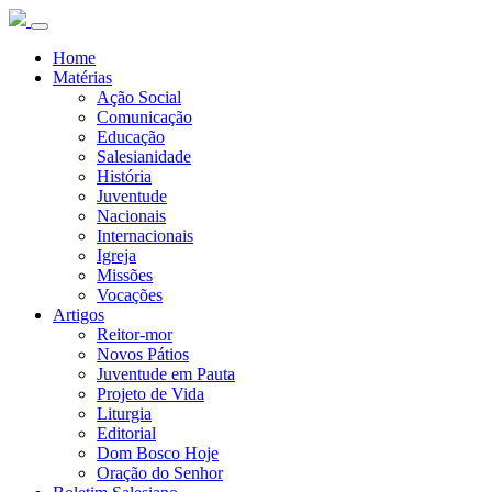
Home
Matérias
Ação Social
Comunicação
Educação
Salesianidade
História
Juventude
Nacionais
Internacionais
Igreja
Missões
Vocações
Artigos
Reitor-mor
Novos Pátios
Juventude em Pauta
Projeto de Vida
Liturgia
Editorial
Dom Bosco Hoje
Oração do Senhor