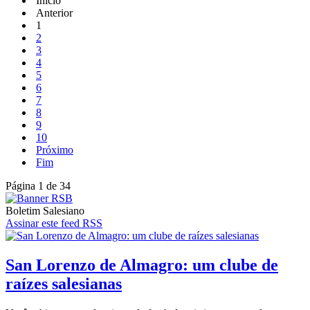
Início
Anterior
1
2
3
4
5
6
7
8
9
10
Próximo
Fim
Página 1 de 34
Boletim Salesiano
Assinar este feed RSS
San Lorenzo de Almagro: um clube de
raízes salesianas