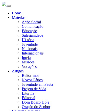
Home
Matérias
Ação Social
Comunicação
Educação
Salesianidade
História
Juventude
Nacionais
Internacionais
Igreja
Missões
Vocações
Artigos
Reitor-mor
Novos Pátios
Juventude em Pauta
Projeto de Vida
Liturgia
Editorial
Dom Bosco Hoje
Oração do Senhor