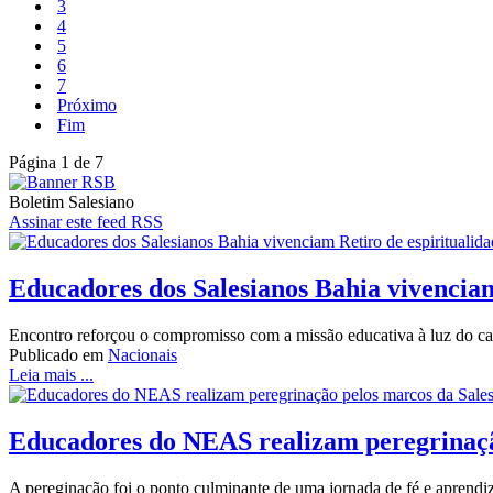
3
4
5
6
7
Próximo
Fim
Página 1 de 7
Boletim Salesiano
Assinar este feed RSS
Educadores dos Salesianos Bahia vivenciam
Encontro reforçou o compromisso com a missão educativa à luz do car
Publicado em
Nacionais
Leia mais ...
Educadores do NEAS realizam peregrinaçã
A pereginação foi o ponto culminante de uma jornada de fé e aprendi