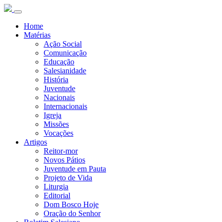
Home
Matérias
Ação Social
Comunicação
Educação
Salesianidade
História
Juventude
Nacionais
Internacionais
Igreja
Missões
Vocações
Artigos
Reitor-mor
Novos Pátios
Juventude em Pauta
Projeto de Vida
Liturgia
Editorial
Dom Bosco Hoje
Oração do Senhor