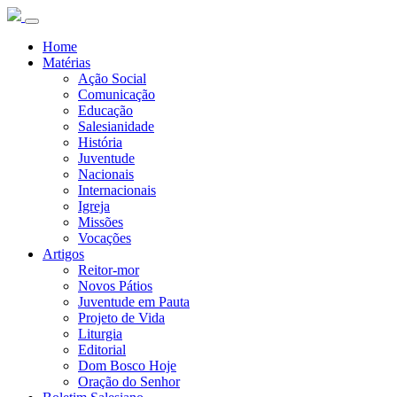
Home
Matérias
Ação Social
Comunicação
Educação
Salesianidade
História
Juventude
Nacionais
Internacionais
Igreja
Missões
Vocações
Artigos
Reitor-mor
Novos Pátios
Juventude em Pauta
Projeto de Vida
Liturgia
Editorial
Dom Bosco Hoje
Oração do Senhor