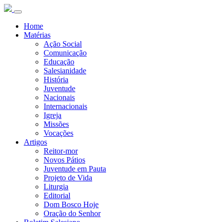
Home
Matérias
Ação Social
Comunicação
Educação
Salesianidade
História
Juventude
Nacionais
Internacionais
Igreja
Missões
Vocações
Artigos
Reitor-mor
Novos Pátios
Juventude em Pauta
Projeto de Vida
Liturgia
Editorial
Dom Bosco Hoje
Oração do Senhor