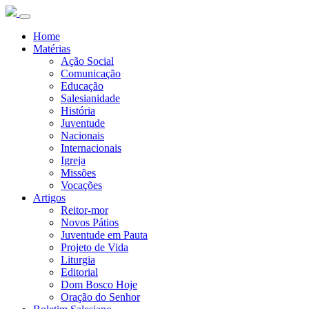
Home
Matérias
Ação Social
Comunicação
Educação
Salesianidade
História
Juventude
Nacionais
Internacionais
Igreja
Missões
Vocações
Artigos
Reitor-mor
Novos Pátios
Juventude em Pauta
Projeto de Vida
Liturgia
Editorial
Dom Bosco Hoje
Oração do Senhor