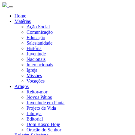
Home
Matérias
Ação Social
Comunicação
Educação
Salesianidade
História
Juventude
Nacionais
Internacionais
Igreja
Missões
Vocações
Artigos
Reitor-mor
Novos Pátios
Juventude em Pauta
Projeto de Vida
Liturgia
Editorial
Dom Bosco Hoje
Oração do Senhor