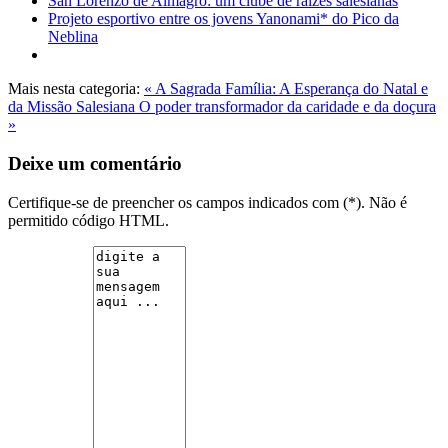
San Lorenzo de Almagro: um clube de raízes salesianas
Projeto esportivo entre os jovens Yanonami* do Pico da
Neblina
Mais nesta categoria:
« A Sagrada Família: A Esperança do Natal e
da Missão Salesiana
O poder transformador da caridade e da doçura
»
Deixe um comentário
Certifique-se de preencher os campos indicados com (*). Não é
permitido código HTML.