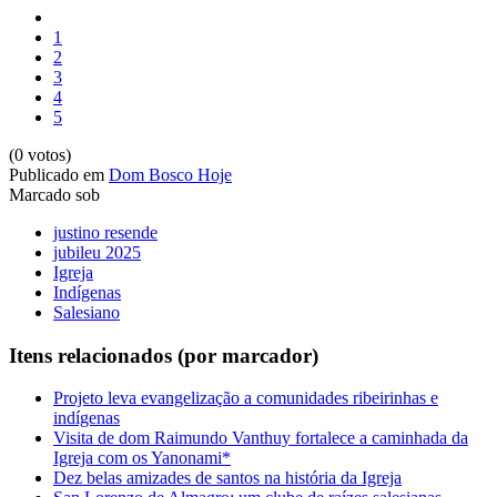
1
2
3
4
5
(0 votos)
Publicado em
Dom Bosco Hoje
Marcado sob
justino resende
jubileu 2025
Igreja
Indígenas
Salesiano
Itens relacionados (por marcador)
Projeto leva evangelização a comunidades ribeirinhas e
indígenas
Visita de dom Raimundo Vanthuy fortalece a caminhada da
Igreja com os Yanonami*
Dez belas amizades de santos na história da Igreja