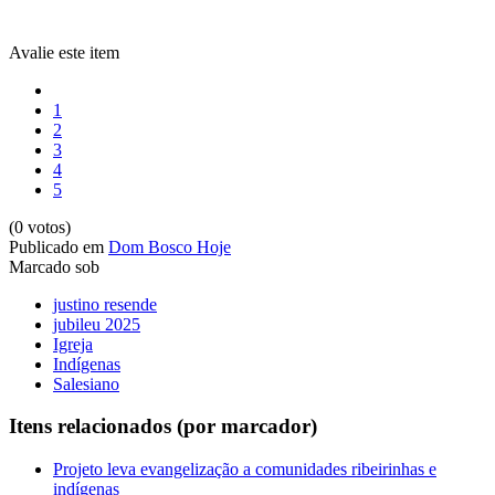
Avalie este item
1
2
3
4
5
(0 votos)
Publicado em
Dom Bosco Hoje
Marcado sob
justino resende
jubileu 2025
Igreja
Indígenas
Salesiano
Itens relacionados (por marcador)
Projeto leva evangelização a comunidades ribeirinhas e
indígenas