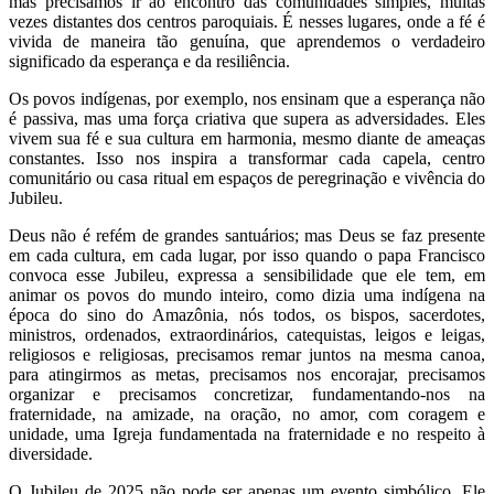
mas precisamos ir ao encontro das comunidades simples, muitas
vezes distantes dos centros paroquiais. É nesses lugares, onde a fé é
vivida de maneira tão genuína, que aprendemos o verdadeiro
significado da esperança e da resiliência.
Os povos indígenas, por exemplo, nos ensinam que a esperança não
é passiva, mas uma força criativa que supera as adversidades. Eles
vivem sua fé e sua cultura em harmonia, mesmo diante de ameaças
constantes. Isso nos inspira a transformar cada capela, centro
comunitário ou casa ritual em espaços de peregrinação e vivência do
Jubileu.
Deus não é refém de grandes santuários; mas Deus se faz presente
em cada cultura, em cada lugar, por isso quando o papa Francisco
convoca esse Jubileu, expressa a sensibilidade que ele tem, em
animar os povos do mundo inteiro, como dizia uma indígena na
época do sino do Amazônia, nós todos, os bispos, sacerdotes,
ministros, ordenados, extraordinários, catequistas, leigos e leigas,
religiosos e religiosas, precisamos remar juntos na mesma canoa,
para atingirmos as metas, precisamos nos encorajar, precisamos
organizar e precisamos concretizar, fundamentando-nos na
fraternidade, na amizade, na oração, no amor, com coragem e
unidade, uma Igreja fundamentada na fraternidade e no respeito à
diversidade.
O Jubileu de 2025 não pode ser apenas um evento simbólico. Ele