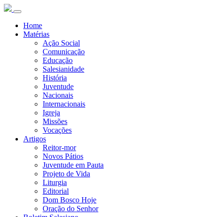
Home
Matérias
Ação Social
Comunicação
Educação
Salesianidade
História
Juventude
Nacionais
Internacionais
Igreja
Missões
Vocações
Artigos
Reitor-mor
Novos Pátios
Juventude em Pauta
Projeto de Vida
Liturgia
Editorial
Dom Bosco Hoje
Oração do Senhor