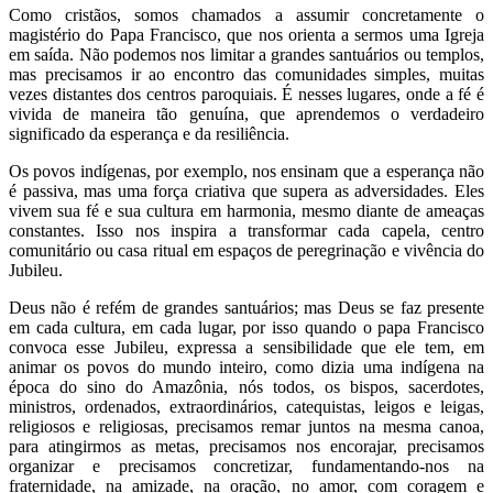
Como cristãos, somos chamados a assumir concretamente o
magistério do Papa Francisco, que nos orienta a sermos uma Igreja
em saída. Não podemos nos limitar a grandes santuários ou templos,
mas precisamos ir ao encontro das comunidades simples, muitas
vezes distantes dos centros paroquiais. É nesses lugares, onde a fé é
vivida de maneira tão genuína, que aprendemos o verdadeiro
significado da esperança e da resiliência.
Os povos indígenas, por exemplo, nos ensinam que a esperança não
é passiva, mas uma força criativa que supera as adversidades. Eles
vivem sua fé e sua cultura em harmonia, mesmo diante de ameaças
constantes. Isso nos inspira a transformar cada capela, centro
comunitário ou casa ritual em espaços de peregrinação e vivência do
Jubileu.
Deus não é refém de grandes santuários; mas Deus se faz presente
em cada cultura, em cada lugar, por isso quando o papa Francisco
convoca esse Jubileu, expressa a sensibilidade que ele tem, em
animar os povos do mundo inteiro, como dizia uma indígena na
época do sino do Amazônia, nós todos, os bispos, sacerdotes,
ministros, ordenados, extraordinários, catequistas, leigos e leigas,
religiosos e religiosas, precisamos remar juntos na mesma canoa,
para atingirmos as metas, precisamos nos encorajar, precisamos
organizar e precisamos concretizar, fundamentando-nos na
fraternidade, na amizade, na oração, no amor, com coragem e