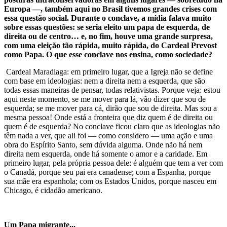
Europa —, também aqui no Brasil tivemos grandes crises com
essa questão social. Durante o conclave, a mídia falava muito
sobre essas questões: se seria eleito um papa de esquerda, de
direita ou de centro… e, no fim, houve uma grande surpresa,
com uma eleição tão rápida, muito rápida, do Cardeal Prevost
como Papa. O que esse conclave nos ensina, como sociedade?
Cardeal Maradiaga: em primeiro lugar, que a Igreja não se define
com base em ideologias: nem a direita nem a esquerda, que são
todas essas maneiras de pensar, todas relativistas. Porque veja: estou
aqui neste momento, se me mover para lá, vão dizer que sou de
esquerda; se me mover para cá, dirão que sou de direita. Mas sou a
mesma pessoa! Onde está a fronteira que diz quem é de direita ou
quem é de esquerda? No conclave ficou claro que as ideologias não
têm nada a ver, que ali foi — como considero — uma ação e uma
obra do Espírito Santo, sem dúvida alguma. Onde não há nem
direita nem esquerda, onde há somente o amor e a caridade. Em
primeiro lugar, pela própria pessoa dele: é alguém que tem a ver com
o Canadá, porque seu pai era canadense; com a Espanha, porque
sua mãe era espanhola; com os Estados Unidos, porque nasceu em
Chicago, é cidadão americano.
Um Papa migrante...