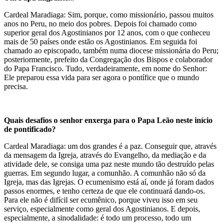
Cardeal Maradiaga: Sim, porque, como missionário, passou muitos
anos no Peru, no meio dos pobres. Depois foi chamado como
superior geral dos Agostinianos por 12 anos, com o que conheceu
mais de 50 países onde estão os Agostinianos. Em seguida foi
chamado ao episcopado, também numa diocese missionária do Peru;
posteriormente, prefeito da Congregação dos Bispos e colaborador
do Papa Francisco. Tudo, verdadeiramente, em nome do Senhor:
Ele preparou essa vida para ser agora o pontífice que o mundo
precisa.
Quais desafios o senhor enxerga para o Papa Leão neste início
de pontificado?
Cardeal Maradiaga: um dos grandes é a paz. Conseguir que, através
da mensagem da Igreja, através do Evangelho, da mediação e da
atividade dele, se consiga uma paz neste mundo tão destruído pelas
guerras. Em segundo lugar, a comunhão. A comunhão não só da
Igreja, mas das Igrejas. O ecumenismo está aí, onde já foram dados
passos enormes, e tenho certeza de que ele continuará dando-os.
Para ele não é difícil ser ecumênico, porque viveu isso em seu
serviço, especialmente como geral dos Agostinianos. E depois,
especialmente, a sinodalidade: é todo um processo, todo um