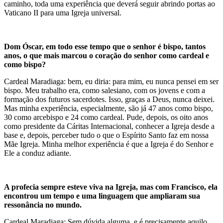
caminho, toda uma experiência que deverá seguir abrindo portas ao
Vaticano II para uma Igreja universal.
Dom Óscar, em todo esse tempo que o senhor é bispo, tantos
anos, o que mais marcou o coração do senhor como cardeal e
como bispo?
Cardeal Maradiaga: bem, eu diria: para mim, eu nunca pensei em ser
bispo. Meu trabalho era, como salesiano, com os jovens e com a
formação dos futuros sacerdotes. Isso, graças a Deus, nunca deixei.
Mas minha experiência, especialmente, são já 47 anos como bispo,
30 como arcebispo e 24 como cardeal. Pude, depois, os oito anos
como presidente da Cáritas Internacional, conhecer a Igreja desde a
base e, depois, perceber tudo o que o Espírito Santo faz em nossa
Mãe Igreja. Minha melhor experiência é que a Igreja é do Senhor e
Ele a conduz adiante.
A profecia sempre esteve viva na Igreja, mas com Francisco, ela
encontrou um tempo e uma linguagem que ampliaram sua
ressonância no mundo.
Cardeal Maradiaga: Sem dúvida alguma, e é precisamente aquilo