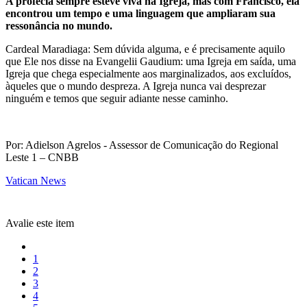
A profecia sempre esteve viva na Igreja, mas com Francisco, ela
encontrou um tempo e uma linguagem que ampliaram sua
ressonância no mundo.
Cardeal Maradiaga: Sem dúvida alguma, e é precisamente aquilo
que Ele nos disse na Evangelii Gaudium: uma Igreja em saída, uma
Igreja que chega especialmente aos marginalizados, aos excluídos,
àqueles que o mundo despreza. A Igreja nunca vai desprezar
ninguém e temos que seguir adiante nesse caminho.
Por: Adielson Agrelos - Assessor de Comunicação do Regional
Leste 1 – CNBB
Vatican News
Avalie este item
1
2
3
4