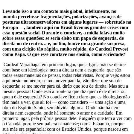
Levando isso a um contexto mais global, infelizmente, no
mundo percebe-se fragmentações, polarizações, avanços de
posturas ultraconservadoras em alguns lugares — sobretudo na
Europa —, também aqui no Brasil tivemos grandes crises com
essa questão social. Durante o conclave, a mídia falava muito
sobre essas questões: se seria eleito um papa de esquerda, de
direita ou de centro… e, no fim, houve uma grande surpresa,
com uma eleição tão rápida, muito rápida, do Cardeal Prevost
como Papa. O que esse conclave nos ensina, como sociedade?
Cardeal Maradiaga: em primeiro lugar, que a Igreja não se define
com base em ideologias: nem a direita nem a esquerda, que são
todas essas maneiras de pensar, todas relativistas. Porque veja: estou
aqui neste momento, se me mover para lá, vão dizer que sou de
esquerda; se me mover para cá, dirão que sou de direita. Mas sou a
mesma pessoa! Onde está a fronteira que diz quem é de direita ou
quem é de esquerda? No conclave ficou claro que as ideologias não
têm nada a ver, que ali foi — como considero — uma ação e uma
obra do Espírito Santo, sem dúvida alguma. Onde não há nem
direita nem esquerda, onde há somente o amor e a caridade. Em
primeiro lugar, pela própria pessoa dele: é alguém que tem a ver com
o Canadá, porque seu pai era canadense; com a Espanha, porque
sua mãe era espanhola; com os Estados Unidos, porque nasceu em