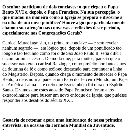
O senhor participou de dois conclaves: o que elegeu o Papa
Bento XVI e, depois, o Papa Francisco. Na sua percepção, o
que mudou na maneira como a Igreja se prepara e discerne a
escolha de um novo pontífice? Houve algo que particularmente
chamou sua atenção nas conversas e reflexões deste período,
especialmente nas Congregações Gerais?
Cardeal Maradiaga: sim, no primeiro conclave — e sem revelar
nenhum segredo —, era lógico que, depois de um pontificado tão
longo e tão fecundo como foi o de São João Paulo II, seria difícil
encontrar um sucessor. De modo que, para muitos, parecia que o
sucessor nato era o cardeal Ratzinger, como prefeito por tantos anos
da doutrina da fé e como teólogo destacado para continuar a linha
do Magistério. Depois, quando chega o momento de suceder o Papa
Bento, o mais normal parecia um Papa do Terceiro Mundo, um Papa
da América Latina — e creio que isso também foi obra do Espírito
Santo. E vimos que estes anos do Papa Francisco foram anos
extraordinários para buscar um novo enfoque da Igreja, que pudesse
responder aos desafios do século XXI.
Gostaria de retomar agora uma lembrança de nossa primeira
entrevista, na ocasião da Jornada Mundial da Juventude.