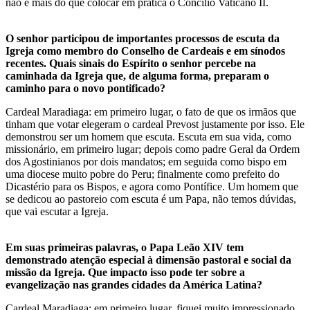
não é mais do que colocar em prática o Concílio Vaticano II.
O senhor participou de importantes processos de escuta da
Igreja como membro do Conselho de Cardeais e em sínodos
recentes. Quais sinais do Espírito o senhor percebe na
caminhada da Igreja que, de alguma forma, preparam o
caminho para o novo pontificado?
Cardeal Maradiaga: em primeiro lugar, o fato de que os irmãos que
tinham que votar elegeram o cardeal Prevost justamente por isso. Ele
demonstrou ser um homem que escuta. Escuta em sua vida, como
missionário, em primeiro lugar; depois como padre Geral da Ordem
dos Agostinianos por dois mandatos; em seguida como bispo em
uma diocese muito pobre do Peru; finalmente como prefeito do
Dicastério para os Bispos, e agora como Pontífice. Um homem que
se dedicou ao pastoreio com escuta é um Papa, não temos dúvidas,
que vai escutar a Igreja.
Em suas primeiras palavras, o Papa Leão XIV tem
demonstrado atenção especial à dimensão pastoral e social da
missão da Igreja. Que impacto isso pode ter sobre a
evangelização nas grandes cidades da América Latina?
Cardeal Maradiaga: em primeiro lugar, fiquei muito impressionado