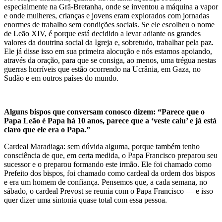
especialmente na Grã-Bretanha, onde se inventou a máquina a vapor
e onde mulheres, crianças e jovens eram explorados com jornadas
enormes de trabalho sem condições sociais. Se ele escolheu o nome
de Leão XIV, é porque está decidido a levar adiante os grandes
valores da doutrina social da Igreja e, sobretudo, trabalhar pela paz.
Ele já disse isso em sua primeira alocução e nós estamos apoiando,
através da oração, para que se consiga, ao menos, uma trégua nestas
guerras horríveis que estão ocorrendo na Ucrânia, em Gaza, no
Sudão e em outros países do mundo.
Alguns bispos que conversam conosco dizem: “Parece que o
Papa Leão é Papa há 10 anos, parece que a ‘veste caiu’ e já está
claro que ele era o Papa.”
Cardeal Maradiaga: sem dúvida alguma, porque também tenho
consciência de que, em certa medida, o Papa Francisco preparou seu
sucessor e o preparou formando este irmão. Ele foi chamado como
Prefeito dos bispos, foi chamado como cardeal da ordem dos bispos
e era um homem de confiança. Pensemos que, a cada semana, no
sábado, o cardeal Prevost se reunia com o Papa Francisco — e isso
quer dizer uma sintonia quase total com essa pessoa.