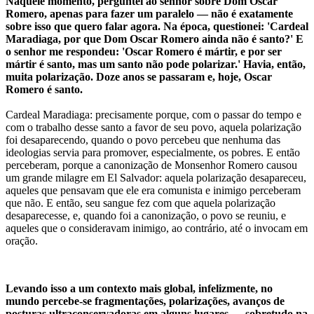
Naquele momento, perguntei ao senhor sobre Dom Oscar
Romero, apenas para fazer um paralelo — não é exatamente
sobre isso que quero falar agora. Na época, questionei: 'Cardeal
Maradiaga, por que Dom Oscar Romero ainda não é santo?' E
o senhor me respondeu: 'Oscar Romero é mártir, e por ser
mártir é santo, mas um santo não pode polarizar.' Havia, então,
muita polarização. Doze anos se passaram e, hoje, Oscar
Romero é santo.
Cardeal Maradiaga: precisamente porque, com o passar do tempo e
com o trabalho desse santo a favor de seu povo, aquela polarização
foi desaparecendo, quando o povo percebeu que nenhuma das
ideologias servia para promover, especialmente, os pobres. E então
perceberam, porque a canonização de Monsenhor Romero causou
um grande milagre em El Salvador: aquela polarização desapareceu,
aqueles que pensavam que ele era comunista e inimigo perceberam
que não. E então, seu sangue fez com que aquela polarização
desaparecesse, e, quando foi a canonização, o povo se reuniu, e
aqueles que o consideravam inimigo, ao contrário, até o invocam em
oração.
Levando isso a um contexto mais global, infelizmente, no
mundo percebe-se fragmentações, polarizações, avanços de
posturas ultraconservadoras em alguns lugares — sobretudo na