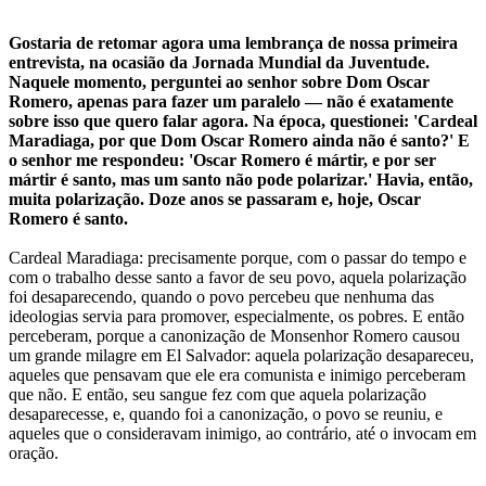
Gostaria de retomar agora uma lembrança de nossa primeira
entrevista, na ocasião da Jornada Mundial da Juventude.
Naquele momento, perguntei ao senhor sobre Dom Oscar
Romero, apenas para fazer um paralelo — não é exatamente
sobre isso que quero falar agora. Na época, questionei: 'Cardeal
Maradiaga, por que Dom Oscar Romero ainda não é santo?' E
o senhor me respondeu: 'Oscar Romero é mártir, e por ser
mártir é santo, mas um santo não pode polarizar.' Havia, então,
muita polarização. Doze anos se passaram e, hoje, Oscar
Romero é santo.
Cardeal Maradiaga: precisamente porque, com o passar do tempo e
com o trabalho desse santo a favor de seu povo, aquela polarização
foi desaparecendo, quando o povo percebeu que nenhuma das
ideologias servia para promover, especialmente, os pobres. E então
perceberam, porque a canonização de Monsenhor Romero causou
um grande milagre em El Salvador: aquela polarização desapareceu,
aqueles que pensavam que ele era comunista e inimigo perceberam
que não. E então, seu sangue fez com que aquela polarização
desaparecesse, e, quando foi a canonização, o povo se reuniu, e
aqueles que o consideravam inimigo, ao contrário, até o invocam em
oração.