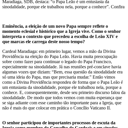
Maradiaga, SDB, destaca: “o Papa Leão é um entusiasta da
sinodalidade, porque ele trabalhou nela, porque a conhece”. Confira
Eminência, a eleição de um novo Papa sempre reflete o
momento eclesial e histórico que a Igreja vive. Como o senhor
interpreta o contexto que precedeu a escolha de Leão XIV e
que marcas ele carrega deste nosso tempo?
Cardeal Maradiaga: em primeiro lugar, vemos a mão da Divina
Providência na eleição do Papa Leão. Havia muita preocupação
sobre como fazer para continuar o legado do Papa Francisco,
especialmente na sinodalidade. Já nas reuniões pré-conclave havia
algumas vozes que diziam: “Bem, essa questão da sinodalidade era
só uma ideia do Papa, mas que precisaria mudar.” Então vimos
como a Divina Providência respondeu de forma que o Papa Leão é
um entusiasta da sinodalidade, porque ele trabalhou nela, porque a
conhece. E, consequentemente, desde seu primeiro discurso falou da
sinodalidade. De modo que todos vemos com muita esperança que
se siga adiante com esse caminho tão importante para a Igreja, que
não é mais do que colocar em prática o Concílio Vaticano II.
O senhor participou de importantes processos de escuta da
Igreja como membro do Conselho de Cardeais e em sínodos