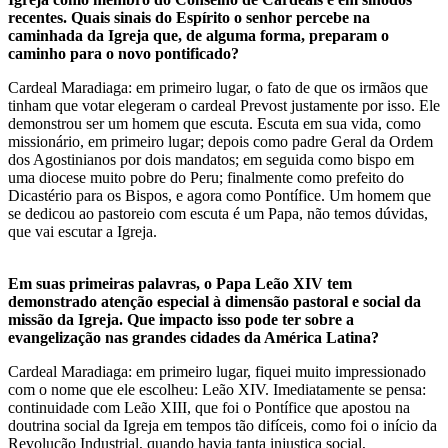
recentes. Quais sinais do Espírito o senhor percebe na
caminhada da Igreja que, de alguma forma, preparam o
caminho para o novo pontificado?
Cardeal Maradiaga: em primeiro lugar, o fato de que os irmãos que
tinham que votar elegeram o cardeal Prevost justamente por isso. Ele
demonstrou ser um homem que escuta. Escuta em sua vida, como
missionário, em primeiro lugar; depois como padre Geral da Ordem
dos Agostinianos por dois mandatos; em seguida como bispo em
uma diocese muito pobre do Peru; finalmente como prefeito do
Dicastério para os Bispos, e agora como Pontífice. Um homem que
se dedicou ao pastoreio com escuta é um Papa, não temos dúvidas,
que vai escutar a Igreja.
Em suas primeiras palavras, o Papa Leão XIV tem
demonstrado atenção especial à dimensão pastoral e social da
missão da Igreja. Que impacto isso pode ter sobre a
evangelização nas grandes cidades da América Latina?
Cardeal Maradiaga: em primeiro lugar, fiquei muito impressionado
com o nome que ele escolheu: Leão XIV. Imediatamente se pensa:
continuidade com Leão XIII, que foi o Pontífice que apostou na
doutrina social da Igreja em tempos tão difíceis, como foi o início da
Revolução Industrial, quando havia tanta injustiça social,