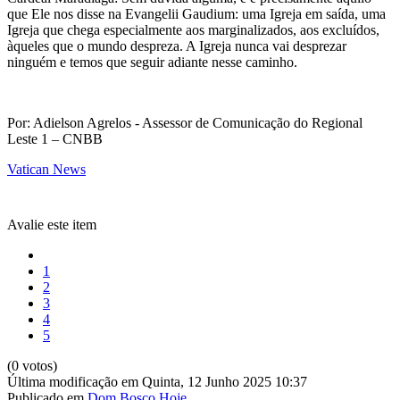
que Ele nos disse na Evangelii Gaudium: uma Igreja em saída, uma
Igreja que chega especialmente aos marginalizados, aos excluídos,
àqueles que o mundo despreza. A Igreja nunca vai desprezar
ninguém e temos que seguir adiante nesse caminho.
Por: Adielson Agrelos - Assessor de Comunicação do Regional
Leste 1 – CNBB
Vatican News
Avalie este item
1
2
3
4
5
(0 votos)
Última modificação em Quinta, 12 Junho 2025 10:37
Publicado em
Dom Bosco Hoje