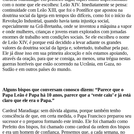
com o nome que ele escolheu: Leão XIV. Imediatamente se pensa:
continuidade com Leão XIII, que foi o Pontífice que apostou na
doutrina social da Igreja em tempos tão difíceis, como foi o início da
Revolução Industrial, quando havia tanta injustiça social,
especialmente na Grã-Bretanha, onde se inventou a máquina a vapor
e onde mulheres, crianças e jovens eram explorados com jornadas
enormes de trabalho sem condições sociais. Se ele escolheu o nome
de Leão XIV, é porque está decidido a levar adiante os grandes
valores da doutrina social da Igreja e, sobretudo, trabalhar pela paz.
Ele já disse isso em sua primeira alocução e nós estamos apoiando,
através da oração, para que se consiga, ao menos, uma trégua nestas
guerras horríveis que estão ocorrendo na Ucrânia, em Gaza, no
Sudão e em outros países do mundo.
Alguns bispos que conversam conosco dizem: “Parece que o
Papa Leão é Papa há 10 anos, parece que a ‘veste caiu’ e já está
claro que ele era o Papa.”
Cardeal Maradiaga: sem dúvida alguma, porque também tenho
consciência de que, em certa medida, o Papa Francisco preparou seu
sucessor e o preparou formando este irmão. Ele foi chamado como
Prefeito dos bispos, foi chamado como cardeal da ordem dos bispos
e era um homem de confiança. Pensemos que, a cada semana, no