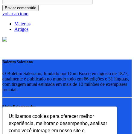
voltar ao topo
Matérias
Artigos
Boletim Salesiano
O Boletim Salesiano, fundado por Dom Bosco em agosto de 1877,
atualmente é publicado no mundo todo em 66 edições e 31 línguas,
com tiragem anual estimada em mais de 10 milhões de exemplares
no total.
Links Relacionados
Utilizamos cookies para oferecer melhor
RSB - Rede Salesiana Brasil
experiência, melhorar o desempenho, analisar
EDEBE - Editora
UPV - União pela Vida
como você interage em nosso site e