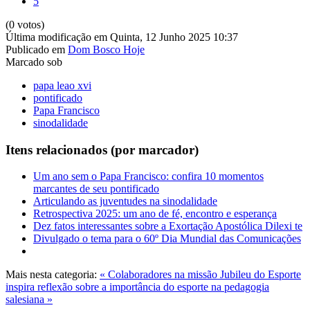
5
(0 votos)
Última modificação em Quinta, 12 Junho 2025 10:37
Publicado em
Dom Bosco Hoje
Marcado sob
papa leao xvi
pontificado
Papa Francisco
sinodalidade
Itens relacionados (por marcador)
Um ano sem o Papa Francisco: confira 10 momentos
marcantes de seu pontificado
Articulando as juventudes na sinodalidade
Retrospectiva 2025: um ano de fé, encontro e esperança
Dez fatos interessantes sobre a Exortação Apostólica Dilexi te
Divulgado o tema para o 60º Dia Mundial das Comunicações
Mais nesta categoria:
« Colaboradores na missão
Jubileu do Esporte
inspira reflexão sobre a importância do esporte na pedagogia
salesiana »