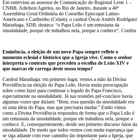
Em entrevista ao assessor de Comunicação do Regional Leste 1 –
CNBB, Adielson Agrelos, no Rio de Janeiro, durante a 40ª
Assembleia Geral Ordinária do Conselho Episcopal Latino-
Americano e Caribenho (Celam), o cardeal Óscar Andrés Rodríguez
Maradiaga, SDB, destaca: “o Papa Leão é um entusiasta da
sinodalidade, porque ele trabalhou nela, porque a conhece”. Confira
Eminência, a eleição de um novo Papa sempre reflete o
momento eclesial e histórico que a Igreja vive. Como o senhor
interpreta o contexto que precedeu a escolha de Leão XIV e
que marcas ele carrega deste nosso tempo?
Cardeal Maradiaga: em primeiro lugar, vemos a mão da Divina
Providência na eleição do Papa Leão. Havia muita preocupação
sobre como fazer para continuar o legado do Papa Francisco,
especialmente na sinodalidade. Já nas reuniões pré-conclave havia
algumas vozes que diziam: “Bem, essa questão da sinodalidade era
só uma ideia do Papa, mas que precisaria mudar.” Então vimos
como a Divina Providência respondeu de forma que o Papa Leão é
um entusiasta da sinodalidade, porque ele trabalhou nela, porque a
conhece. E, consequentemente, desde seu primeiro discurso falou da
sinodalidade. De modo que todos vemos com muita esperança que
se siga adiante com esse caminho tão importante para a Igreja, que