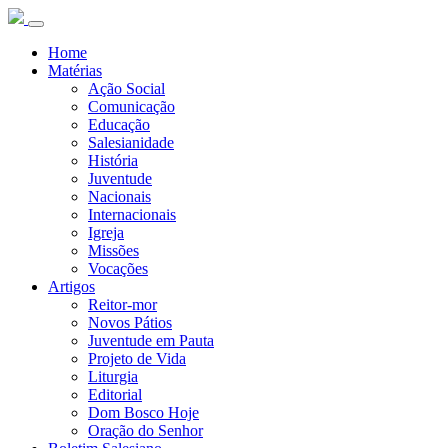
Home
Matérias
Ação Social
Comunicação
Educação
Salesianidade
História
Juventude
Nacionais
Internacionais
Igreja
Missões
Vocações
Artigos
Reitor-mor
Novos Pátios
Juventude em Pauta
Projeto de Vida
Liturgia
Editorial
Dom Bosco Hoje
Oração do Senhor