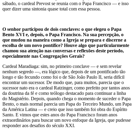
sábado, o cardeal Prevost se reunia com o Papa Francisco — e isso
quer dizer uma sintonia quase total com essa pessoa.
O senhor participou de dois conclaves: o que elegeu o Papa
Bento XVI e, depois, o Papa Francisco. Na sua percepção, o
que mudou na maneira como a Igreja se prepara e discerne a
escolha de um novo pontífice? Houve algo que particularmente
chamou sua atenção nas conversas e reflexões deste período,
especialmente nas Congregações Gerais?
Cardeal Maradiaga: sim, no primeiro conclave — e sem revelar
nenhum segredo —, era lógico que, depois de um pontificado tão
longo e tão fecundo como foi o de São João Paulo II, seria difícil
encontrar um sucessor. De modo que, para muitos, parecia que o
sucessor nato era o cardeal Ratzinger, como prefeito por tantos anos
da doutrina da fé e como teólogo destacado para continuar a linha
do Magistério. Depois, quando chega o momento de suceder o Papa
Bento, o mais normal parecia um Papa do Terceiro Mundo, um Papa
da América Latina — e creio que isso também foi obra do Espírito
Santo. E vimos que estes anos do Papa Francisco foram anos
extraordinários para buscar um novo enfoque da Igreja, que pudesse
responder aos desafios do século XXI.