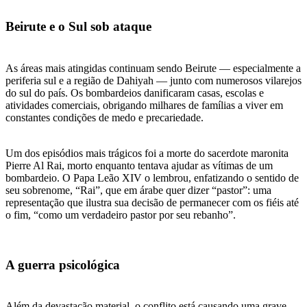
Beirute e o Sul sob ataque
As áreas mais atingidas continuam sendo Beirute — especialmente a
periferia sul e a região de Dahiyah — junto com numerosos vilarejos
do sul do país. Os bombardeios danificaram casas, escolas e
atividades comerciais, obrigando milhares de famílias a viver em
constantes condições de medo e precariedade.
Um dos episódios mais trágicos foi a morte do sacerdote maronita
Pierre Al Rai, morto enquanto tentava ajudar as vítimas de um
bombardeio. O Papa Leão XIV o lembrou, enfatizando o sentido de
seu sobrenome, “Rai”, que em árabe quer dizer “pastor”: uma
representação que ilustra sua decisão de permanecer com os fiéis até
o fim, “como um verdadeiro pastor por seu rebanho”.
A guerra psicológica
Além da devastação material, o conflito está causando uma grave