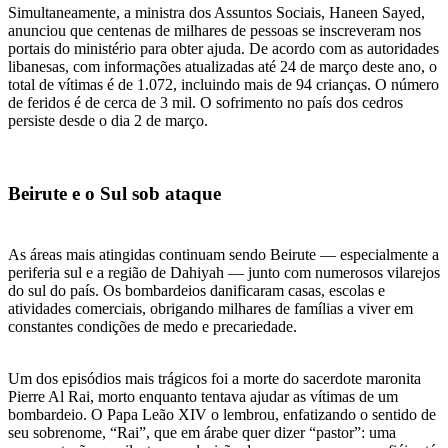
Simultaneamente, a ministra dos Assuntos Sociais, Haneen Sayed,
anunciou que centenas de milhares de pessoas se inscreveram nos
portais do ministério para obter ajuda. De acordo com as autoridades
libanesas, com informações atualizadas até 24 de março deste ano, o
total de vítimas é de 1.072, incluindo mais de 94 crianças. O número
de feridos é de cerca de 3 mil. O sofrimento no país dos cedros
persiste desde o dia 2 de março.
Beirute e o Sul sob ataque
As áreas mais atingidas continuam sendo Beirute — especialmente a
periferia sul e a região de Dahiyah — junto com numerosos vilarejos
do sul do país. Os bombardeios danificaram casas, escolas e
atividades comerciais, obrigando milhares de famílias a viver em
constantes condições de medo e precariedade.
Um dos episódios mais trágicos foi a morte do sacerdote maronita
Pierre Al Rai, morto enquanto tentava ajudar as vítimas de um
bombardeio. O Papa Leão XIV o lembrou, enfatizando o sentido de
seu sobrenome, “Rai”, que em árabe quer dizer “pastor”: uma