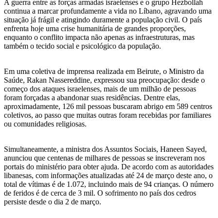
A guerra entre as forças armadas israelenses e o grupo Hezbollah
continua a marcar profundamente a vida no Líbano, agravando uma
situação já frágil e atingindo duramente a população civil. O país
enfrenta hoje uma crise humanitária de grandes proporções,
enquanto o conflito impacta não apenas as infraestruturas, mas
também o tecido social e psicológico da população.
Em uma coletiva de imprensa realizada em Beirute, o Ministro da
Saúde, Rakan Nassereddine, expressou sua preocupação: desde o
começo dos ataques israelenses, mais de um milhão de pessoas
foram forçadas a abandonar suas residências. Dentre elas,
aproximadamente, 126 mil pessoas buscaram abrigo em 589 centros
coletivos, ao passo que muitas outras foram recebidas por familiares
ou comunidades religiosas.
Simultaneamente, a ministra dos Assuntos Sociais, Haneen Sayed,
anunciou que centenas de milhares de pessoas se inscreveram nos
portais do ministério para obter ajuda. De acordo com as autoridades
libanesas, com informações atualizadas até 24 de março deste ano, o
total de vítimas é de 1.072, incluindo mais de 94 crianças. O número
de feridos é de cerca de 3 mil. O sofrimento no país dos cedros
persiste desde o dia 2 de março.