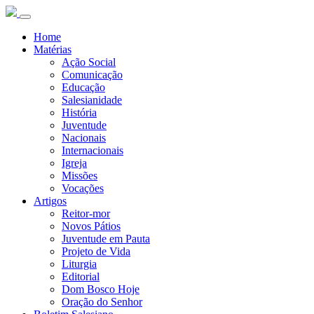
Home
Matérias
Ação Social
Comunicação
Educação
Salesianidade
História
Juventude
Nacionais
Internacionais
Igreja
Missões
Vocações
Artigos
Reitor-mor
Novos Pátios
Juventude em Pauta
Projeto de Vida
Liturgia
Editorial
Dom Bosco Hoje
Oração do Senhor